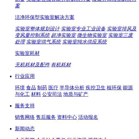
案
洁净环保型实验室解决方案
实验室整体规划设计
实验室专业工业设备
实验室排风及
变风量控制系统
超净实验室
微生物实验室
实验室三废
处理
实验室供气系统
实验室纯水供应系统
实验室耗材
无机耗材及配件
有机耗材
行业应用
环境
食品
制药
医疗
半导体分析
疾控卫生
核环保
能源
与化工
材料
公安司法
地质与矿产
服务支持
销售网络
售后服务
资料中心
活动报名
新闻动态