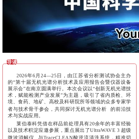
导读
2026年6月24—25日，由江苏省分析测试协会主办
的“第十届无机光谱分析技术及应用报告会暨仪器设备
展示会”在南京圆满举行。本次会议以“创新无机光谱技
术，赋能检测产业发展”为主题，吸引了省内质检、环
境、食药、地矿、高校及科研院所等领域的众多专家学
者与技术骨干参会，共同探讨
无机光谱分析
的前沿技
术与实战应用。
莱伯泰科凭借在样品前处理具有20余年的丰富经验
以及技术积淀应邀参展，重点展出了
UltraWAVE 3
超级
微波消解仪
与
TraceCLEAN酸逆流清洗系统
，
精准切