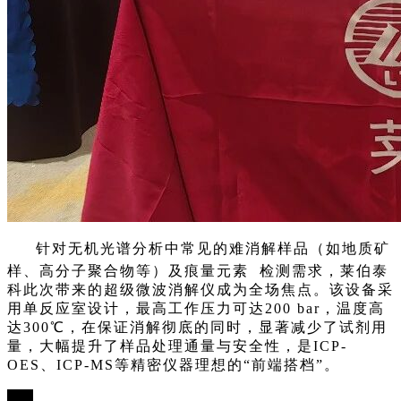
针对无机光谱分析中常见的难消解样品（如地质矿
样、高分子聚合物等）及
痕量元素
检测需求，莱伯泰
科此次带来的超级微波消解仪成为全场焦点。该设备采
用单反应室设计，最高工作压力可达200 bar，温度高
达300℃，在保证消解彻底的同时，显著减少了试剂用
量，大幅提升了样品处理通量与安全性，是ICP-
OES、ICP-MS等精密仪器理想的“前端搭档”。