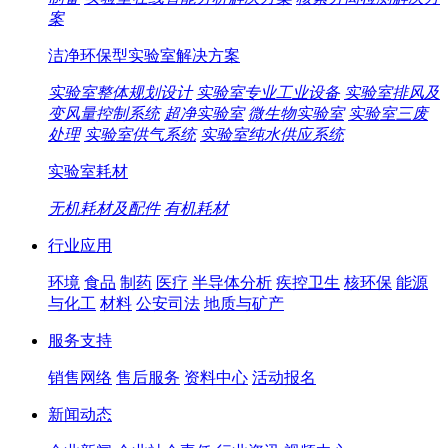
案
洁净环保型实验室解决方案
实验室整体规划设计
实验室专业工业设备
实验室排风及
变风量控制系统
超净实验室
微生物实验室
实验室三废
处理
实验室供气系统
实验室纯水供应系统
实验室耗材
无机耗材及配件
有机耗材
行业应用
环境
食品
制药
医疗
半导体分析
疾控卫生
核环保
能源
与化工
材料
公安司法
地质与矿产
服务支持
销售网络
售后服务
资料中心
活动报名
新闻动态