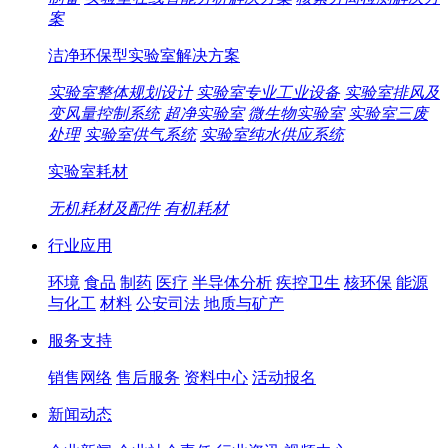
案
洁净环保型实验室解决方案
实验室整体规划设计
实验室专业工业设备
实验室排风及
变风量控制系统
超净实验室
微生物实验室
实验室三废
处理
实验室供气系统
实验室纯水供应系统
实验室耗材
无机耗材及配件
有机耗材
行业应用
环境
食品
制药
医疗
半导体分析
疾控卫生
核环保
能源
与化工
材料
公安司法
地质与矿产
服务支持
销售网络
售后服务
资料中心
活动报名
新闻动态