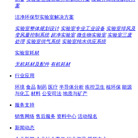
案
洁净环保型实验室解决方案
实验室整体规划设计
实验室专业工业设备
实验室排风及
变风量控制系统
超净实验室
微生物实验室
实验室三废
处理
实验室供气系统
实验室纯水供应系统
实验室耗材
无机耗材及配件
有机耗材
行业应用
环境
食品
制药
医疗
半导体分析
疾控卫生
核环保
能源
与化工
材料
公安司法
地质与矿产
服务支持
销售网络
售后服务
资料中心
活动报名
新闻动态