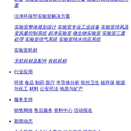
案
洁净环保型实验室解决方案
实验室整体规划设计
实验室专业工业设备
实验室排风及
变风量控制系统
超净实验室
微生物实验室
实验室三废
处理
实验室供气系统
实验室纯水供应系统
实验室耗材
无机耗材及配件
有机耗材
行业应用
环境
食品
制药
医疗
半导体分析
疾控卫生
核环保
能源
与化工
材料
公安司法
地质与矿产
服务支持
销售网络
售后服务
资料中心
活动报名
新闻动态