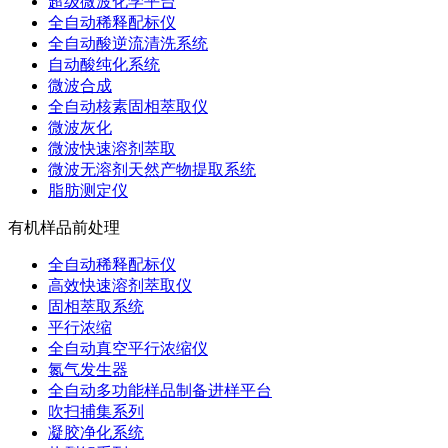
超级微波化学平台
全自动稀释配标仪
全自动酸逆流清洗系统
自动酸纯化系统
微波合成
全自动核素固相萃取仪
微波灰化
微波快速溶剂萃取
微波无溶剂天然产物提取系统
脂肪测定仪
有机样品前处理
全自动稀释配标仪
高效快速溶剂萃取仪
固相萃取系统
平行浓缩
全自动真空平行浓缩仪
氮气发生器
全自动多功能样品制备进样平台
吹扫捕集系列
凝胶净化系统