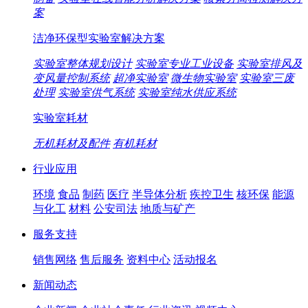
案
洁净环保型实验室解决方案
实验室整体规划设计
实验室专业工业设备
实验室排风及
变风量控制系统
超净实验室
微生物实验室
实验室三废
处理
实验室供气系统
实验室纯水供应系统
实验室耗材
无机耗材及配件
有机耗材
行业应用
环境
食品
制药
医疗
半导体分析
疾控卫生
核环保
能源
与化工
材料
公安司法
地质与矿产
服务支持
销售网络
售后服务
资料中心
活动报名
新闻动态