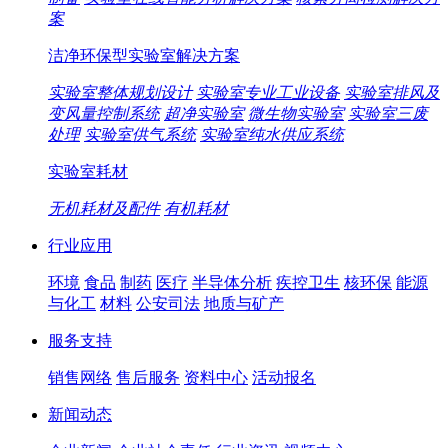
案
洁净环保型实验室解决方案
实验室整体规划设计
实验室专业工业设备
实验室排风及
变风量控制系统
超净实验室
微生物实验室
实验室三废
处理
实验室供气系统
实验室纯水供应系统
实验室耗材
无机耗材及配件
有机耗材
行业应用
环境
食品
制药
医疗
半导体分析
疾控卫生
核环保
能源
与化工
材料
公安司法
地质与矿产
服务支持
销售网络
售后服务
资料中心
活动报名
新闻动态